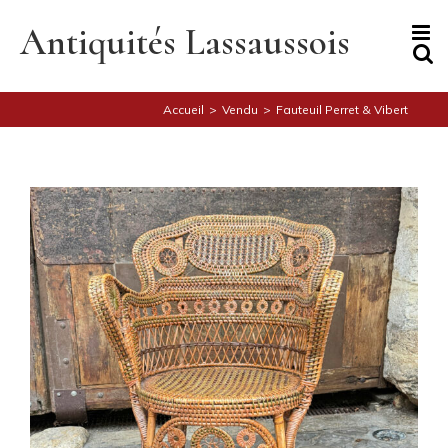
Skip
to
Antiquités Lassaussois
content
Accueil
>
Vendu
>
Fauteuil Perret & Vibert