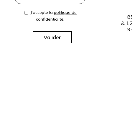
RGPD
J’accepte la
politique de
8
confidentialité
.
& 12
9
CAPTCHA