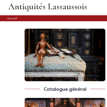
Skip
Antiquités Lassaussois
to
content
Accueil
Catalogue général