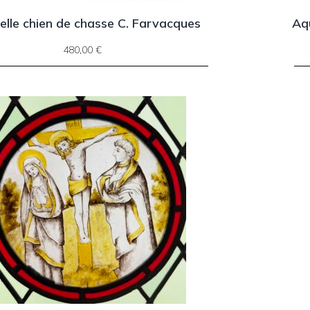
elle chien de chasse C. Farvacques
Aq
480,00
€