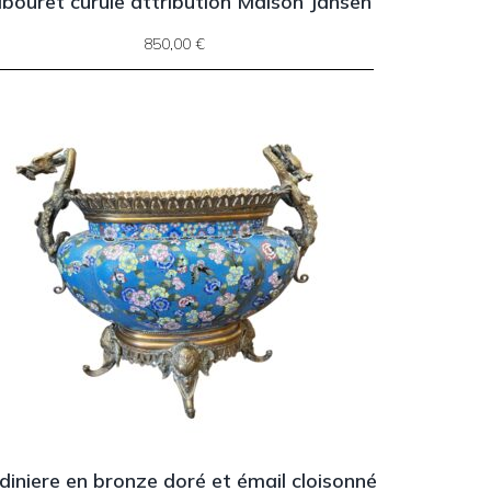
bouret curule attribution Maison Jansen
850,00
€
diniere en bronze doré et émail cloisonné